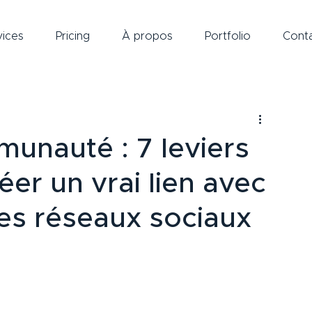
vices
Pricing
À propos
Portfolio
Cont
munauté : 7 leviers
éer un vrai lien avec
es réseaux sociaux