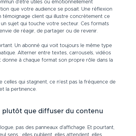
commun d'être utiles ou émotionnellement 
tion que votre audience se posait. Une réflexion 
n témoignage client qui illustre concrètement ce 
 un sujet qui touche votre secteur. Ces formats 
nvie de réagir, de partager ou de revenir.
ortant. Un abonné qui voit toujours le même type 
atique. Alterner entre textes, carrousels, vidéos 
n et donne à chaque format son propre rôle dans la 
de celles qui stagnent, ce n'est pas la fréquence de 
et la pertinence.
n plutôt que diffuser du contenu
ogue, pas des panneaux d'affichage. Et pourtant, 
ul sens : elles publient, elles attendent, elles 