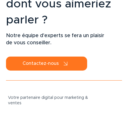
dont vous aimeriez
parler ?
Stratégie LinkedIn pour PME : comment
attirer des clients B2B durablement en
Notre équipe d'experts se fera un plaisir
2026
de vous conseiller.
Contactez-nous
Votre partenaire digital pour marketing &
ventes