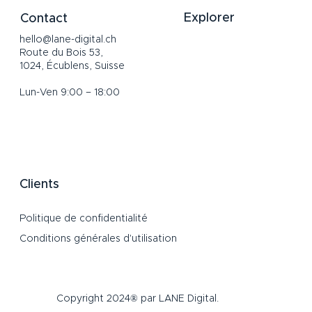
Explorer
Contact
hello@lane-digital.ch
Accueil
Route du Bois 53,
Services
1024, Écublens, Suisse
À propos
Lun-Ven 9:00 – 18:00
Portfolio
Channels
Blog
FAQ
Clients
Politique de confidentialité
Conditions générales d'utilisation
Copyright 2024® par LANE Digital.